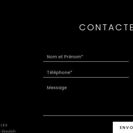
CONTACTE
ALES
ENV
 :
Ekoute.fr